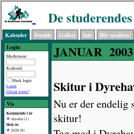
De studerendes
Kalender
Forside
Galleri
Info
Bliv medlem!
Login
JANUAR 2003
Medlemsnr:
Kodeord:
Husk login
Skitur i Dyreha
Login
Glemt login?
Nu er der endelig sn
Vis
Kommende i år
skitur!
oktober (1)
Hele år
Tag med i Dyrehav
2026 (8)