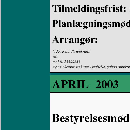
Tilmeldingsfrist:
Planlægningsmø
Arrangør:
(135) Kenn Rosenkranz
tlf:
mobil: 23300861
e-post: kennrosenkranz (snabel-a) yahoo (punkt
APRIL 2003
Bestyrelsesmød