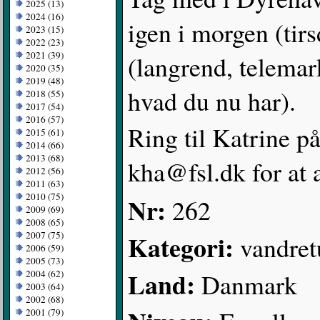
2025 (13)
2024 (16)
igen i morgen (tir
2023 (15)
2022 (23)
2021 (39)
(langrend, telemar
2020 (35)
2019 (48)
hvad du nu har).
2018 (55)
2017 (54)
2016 (57)
Ring til Katrine p
2015 (61)
2014 (66)
2013 (68)
kha@fsl.dk for at 
2012 (56)
2011 (63)
2010 (75)
Nr:
262
2009 (69)
2008 (65)
Kategori:
2007 (75)
vandret
2006 (59)
2005 (73)
Land:
Danmark
2004 (62)
2003 (64)
2002 (68)
2001 (79)