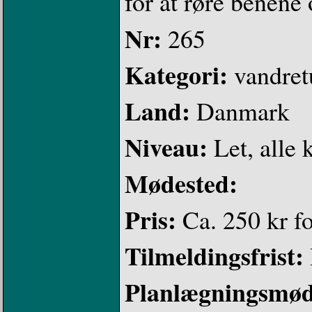
for at røre benene o
Nr:
265
Kategori:
vandret
Land:
Danmark
Niveau:
Let, alle 
Mødested:
Pris:
Ca. 250 kr fo
Tilmeldingsfrist:
Planlægningsmø