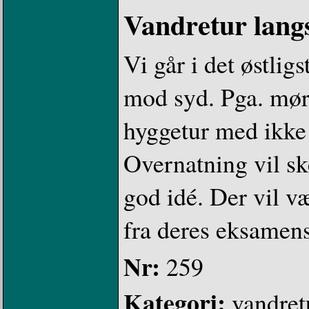
Vandretur lang
Vi går i det østli
mod syd. Pga. mør
hyggetur med ikke 
Overnatning vil ske
god idé. Der vil væ
fra deres eksamens
Nr:
259
Kategori:
vandret