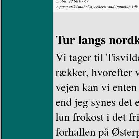
mobil: 22 66 07 67
e-post: erik (snabel-a) cederstrand (punktum) dk
Tur langs nordk
Vi tager til Tisvil
rækker, hvorefter 
vejen kan vi enten
end jeg synes det e
lun frokost i det f
forhallen på Østerp