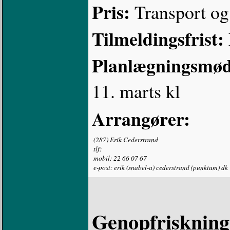
Pris:
Transport og 
Tilmeldingsfrist:
Planlægningsmø
11. marts kl
Arrangører:
(287) Erik Cederstrand
tlf:
mobil: 22 66 07 67
e-post: erik (snabel-a) cederstrand (punktum) dk
Genopfriskning