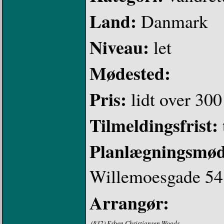
Land:
Danmark
Niveau:
let
Mødested:
Pris:
lidt over 300
Tilmeldingsfrist:
Planlægningsmø
Willemoesgade 54
Arrangør:
(832) Esben Christiansen Woods