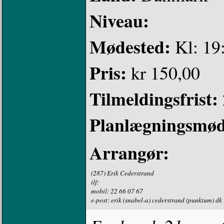
Niveau:
Mødested:
Kl: 19
Pris:
kr 150,00
Tilmeldingsfrist:
Planlægningsmød
Arrangør:
(287) Erik Cederstrand
tlf:
mobil: 22 66 07 67
e-post: erik (snabel-a) cederstrand (punktum) dk