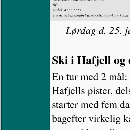
tlf:
mobil: 4272 1215
e-post: esben (snabel-a) woodsit (punktum) com
Lørdag d. 25. j
Ski i Hafjell og
En tur med 2 mål: d
Hafjells pister, de
starter med fem dag
bagefter virkelig k