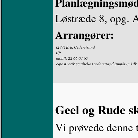
Planlægningsmø
Løstræde 8, opg. 
Arrangører:
(287) Erik Cederstrand
tlf:
mobil: 22 66 07 67
e-post: erik (snabel-a) cederstrand (punktum) dk
Geel og Rude s
Vi prøvede denne t