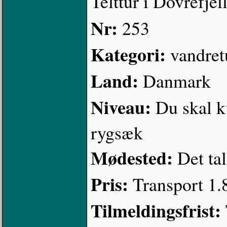
Telttur i Dovrefjel
Nr:
253
Kategori:
vandret
Land:
Danmark
Niveau:
Du skal k
rygsæk
Mødested:
Det ta
Pris:
Transport 1.8
Tilmeldingsfrist: