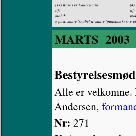
(14) Kåre Per Kaaregaard
(4)
tlf:
tlf:
mobil:
mob
e-post: kaare (snabel-a) kaare (punktum) net
e-p
MARTS 2003
Bestyrelsesmød
Alle er velkomne.
Andersen,
forman
Nr:
271