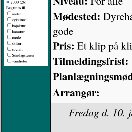
Niveau:
For alle
2000 (26)
Begræns til
Mødested:
Dyreha
andet
cykeltur
kajaktur
gode
kanotur
møde
Pris:
Et klip på kl
skitur
socialt
Søndagsturen
Tilmeldingsfrist:
vandretur
Planlægningsmød
Arrangør:
Fredag d. 10. 