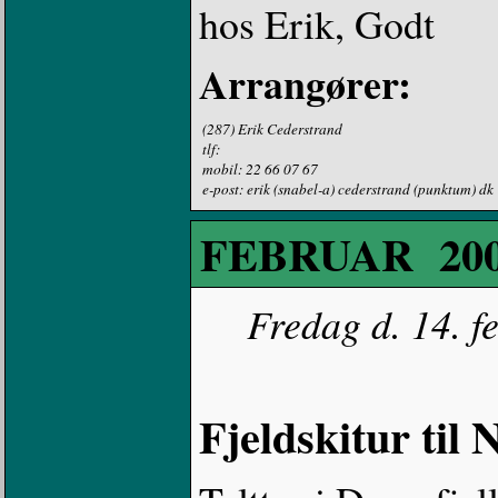
hos Erik, Godt
Arrangører:
(287) Erik Cederstrand
tlf:
mobil: 22 66 07 67
e-post: erik (snabel-a) cederstrand (punktum) dk
FEBRUAR 20
Fredag d. 14. f
Fjeldskitur til 