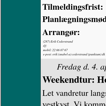
Tilmeldingsfrist:
Planlægningsmød
Arrangør:
(287) Erik Cederstrand
tlf:
mobil: 22 66 07 67
e-post: erik (snabel-a) cederstrand (punktum) dk
Fredag d. 4. a
Weekendtur: Ho
Let vandretur lang
vestkyst. Vi komme