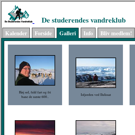
De studerendes vandreklub
Kalender
Forside
Galleri
Info
Bliv medlem!
Høj sol, fuld fart og fri
Isfjorden ved Ilulissat
bane de næste 600..