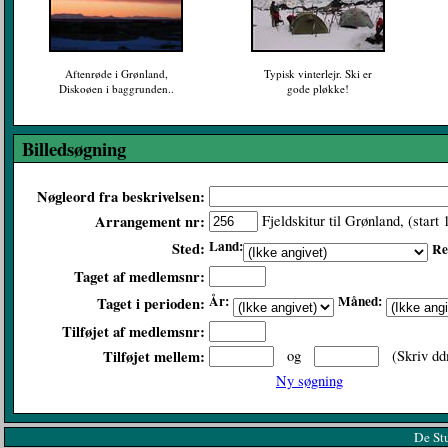
Aftenrøde i Grønland,
Typisk vinterlejr. Ski er
Diskoøen i baggrunden..
gode pløkke!
Billedsøgning
Nøgleord fra beskrivelsen:
Arrangement nr:
Fjeldskitur til Grønland, (star
Land:
Sted:
Re
Taget af medlemsnr:
År:
Måned:
Taget i perioden:
Tilføjet af medlemsnr:
Tilføjet mellem:
og
(Skriv dd
Ny søgning
De St