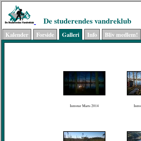
De studerendes vandreklub
Kalender
Forside
Galleri
Info
Bliv medlem!
Introtur Marts 2014
Intr