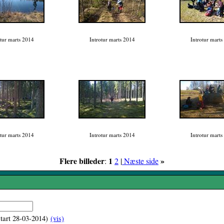
otur marts 2014
Introtur marts 2014
Introtur marts
otur marts 2014
Introtur marts 2014
Introtur marts
Flere billeder
1
»
:
2
|
Næste side
start 28-03-2014)
(vis)