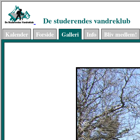
De studerendes vandreklub
Kalender
Forside
Galleri
Info
Bliv medlem!