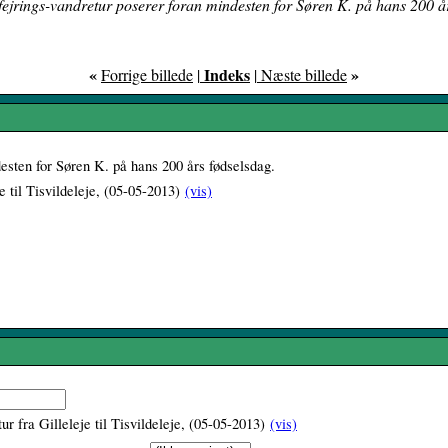
fejrings-vandretur poserer foran mindesten for Søren K. på hans 200 å
«
Indeks
»
Forrige billede
|
|
Næste billede
desten for Søren K. på hans 200 års fødselsdag.
e til Tisvildeleje, (05-05-2013)
(vis)
ur fra Gilleleje til Tisvildeleje, (05-05-2013)
(vis)