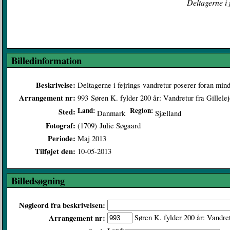
Deltagerne i 
Billedinformation
Beskrivelse:
Deltagerne i fejrings-vandretur poserer foran min
Arrangement nr:
993
Søren K. fylder 200 år: Vandretur fra Gillelej
Land:
Region:
Sted:
Danmark
Sjælland
Fotograf:
(1709)
Julie Søgaard
Periode:
Maj 2013
Tilføjet den:
10-05-2013
Billedsøgning
Nøgleord fra beskrivelsen:
Arrangement nr:
Søren K. fylder 200 år: Vandret