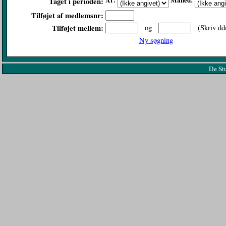
År:
Måned:
Taget i perioden:
Tilføjet af medlemsnr:
Tilføjet mellem:
og
(Skriv dd
Ny søgning
De St