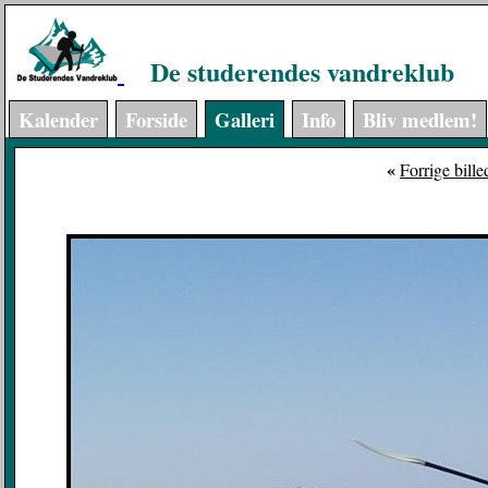
De studerendes vandreklub
Kalender
Forside
Galleri
Info
Bliv medlem!
«
Forrige bille