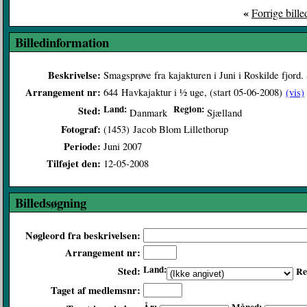
«
Forrige bille
Billedinformation
Beskrivelse:
Smagsprøve fra kajakturen i Juni i Roskilde fjord.
Arrangement nr:
644
Havkajaktur i ½ uge, (start 05-06-2008)
(vis)
Land:
Region:
Sted:
Danmark
Sjælland
Fotograf:
(1453)
Jacob Blom Lillethorup
Periode:
Juni 2007
Tilføjet den:
12-05-2008
Billedsøgning
Nøgleord fra beskrivelsen:
Arrangement nr:
Land:
Sted:
Re
Taget af medlemsnr: