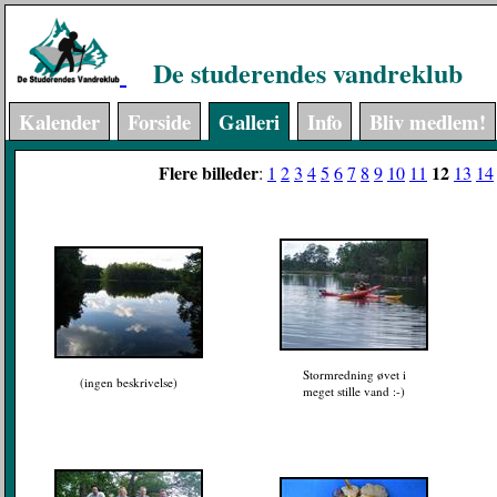
De studerendes vandreklub
Kalender
Forside
Galleri
Info
Bliv medlem!
Flere billeder
12
:
1
2
3
4
5
6
7
8
9
10
11
13
14
Stormredning øvet i
(ingen beskrivelse)
meget stille vand :-)