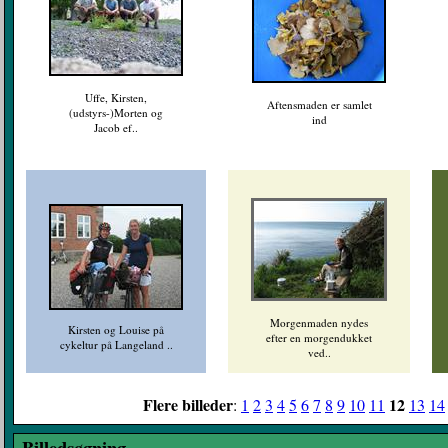
Uffe, Kirsten,
Aftensmaden er samlet
(udstyrs-)Morten og
ind
Jacob ef..
Morgenmaden nydes
Kirsten og Louise på
efter en morgendukket
cykeltur på Langeland ..
ved..
Flere billeder
12
:
1
2
3
4
5
6
7
8
9
10
11
13
14
Billedsøgning