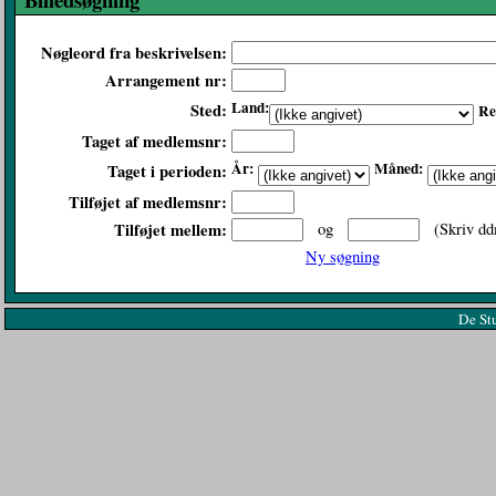
Nøgleord fra beskrivelsen:
Arrangement nr:
Land:
Sted:
Re
Taget af medlemsnr:
År:
Måned:
Taget i perioden:
Tilføjet af medlemsnr:
Tilføjet mellem:
og
(Skriv dd
Ny søgning
De St