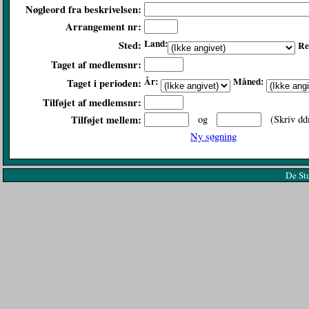
Nøgleord fra beskrivelsen:
Arrangement nr:
Land:
Sted:
Re
Taget af medlemsnr:
År:
Måned:
Taget i perioden:
Tilføjet af medlemsnr:
Tilføjet mellem:
og
(Skriv dd
Ny søgning
De St