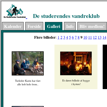
De studerendes vandreklub
Kalender
Forside
Galleri
Info
Bliv medlem!
Flere billeder
9
:
1
2
3
4
5
6
7
8
10
11
12
13
14
Et sløret billede af hygge
Turleder Karin har fået
i hytten!
alle ledt hele frem..