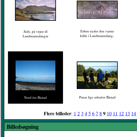
Esben nyder den varme
Judy, på vejen til
kilde i Landmannalaug..
Landmannalaugar
Pause lige udenfor Båstad
Nord for Båstad
Flere billeder
9
:
1
2
3
4
5
6
7
8
10
11
12
13
14
Billedsøgning