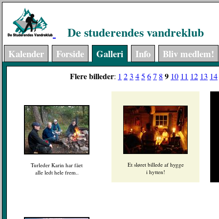
De studerendes vandreklub
Kalender
Forside
Galleri
Info
Bliv medlem!
Flere billeder
9
:
1
2
3
4
5
6
7
8
10
11
12
13
14
Et sløret billede af hygge
Turleder Karin har fået
i hytten!
alle ledt hele frem..