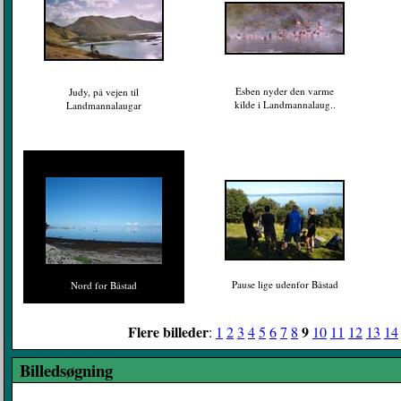
Esben nyder den varme
Judy, på vejen til
kilde i Landmannalaug..
Landmannalaugar
Pause lige udenfor Båstad
Nord for Båstad
Flere billeder
9
:
1
2
3
4
5
6
7
8
10
11
12
13
14
Billedsøgning