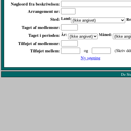
Nøgleord fra beskrivelsen:
Arrangement nr:
Land:
Sted:
Re
Taget af medlemsnr:
År:
Måned:
Taget i perioden:
Tilføjet af medlemsnr:
Tilføjet mellem:
og
(Skriv dd
Ny søgning
De St