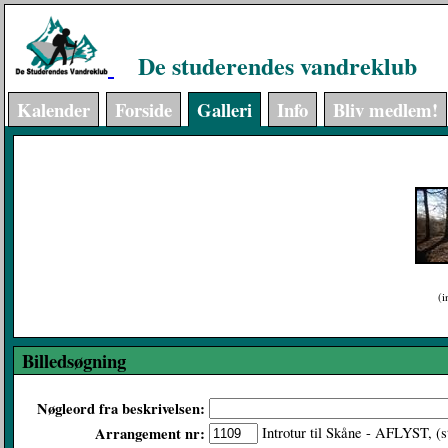
De studerendes vandreklub
Kalender
Forside
Galleri
Info
Bliv medlem!
(i
Billedsøgning
Nøgleord fra beskrivelsen:
Arrangement nr:
Introtur til Skåne - AFLYST, (