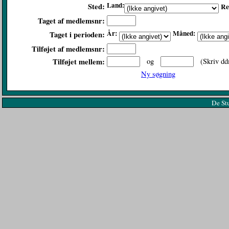
Land:
Sted:
Re
Taget af medlemsnr:
År:
Måned:
Taget i perioden:
Tilføjet af medlemsnr:
Tilføjet mellem:
og
(Skriv dd
Ny søgning
De St