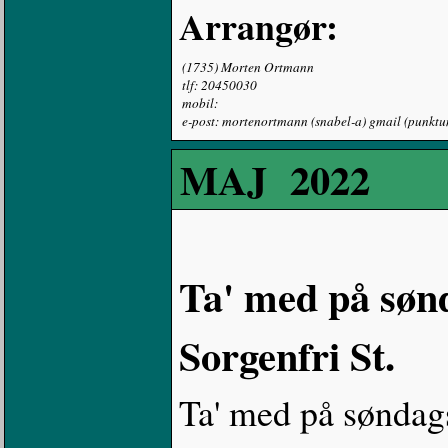
Arrangør:
(1735) Morten Ortmann
tlf: 20450030
mobil:
e-post: mortenortmann (snabel-a) gmail (punkt
MAJ 2022
Ta' med på sønd
Sorgenfri St.
Ta' med på søndagst