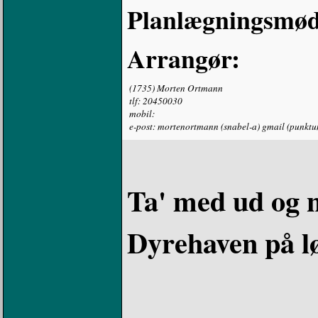
Planlægningsmød
Arrangør:
(1735) Morten Ortmann
tlf: 20450030
mobil:
e-post: mortenortmann (snabel-a) gmail (punkt
Ta' med ud og n
Dyrehaven på l