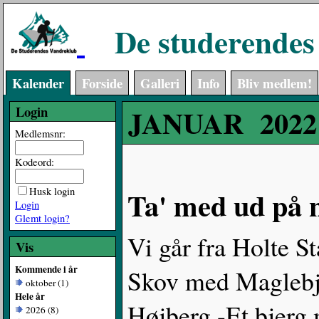
De studerendes
Kalender
Forside
Galleri
Info
Bliv medlem!
Login
JANUAR 2022
Medlemsnr:
Kodeord:
Husk login
Ta' med ud på n
Login
Glemt login?
Vi går fra Holte 
Vis
Kommende i år
Skov med Maglebje
oktober (1)
Hele år
Højberg -Et bjerg m
2026 (8)