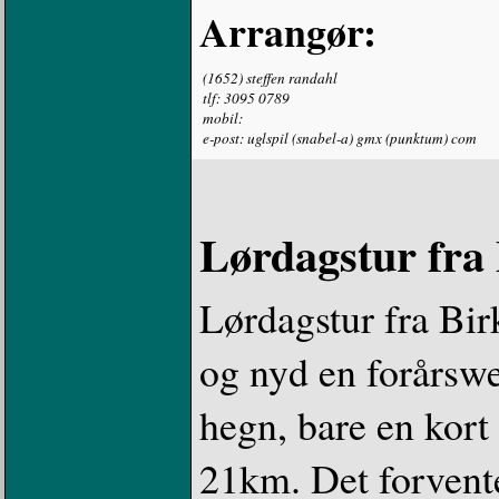
Arrangør:
(1652) steffen randahl
tlf: 3095 0789
mobil:
e-post: uglspil (snabel-a) gmx (punktum) com
Lørdagstur fra 
Lørdagstur fra Bi
og nyd en forårsw
hegn, bare en kort
21km. Det forvent