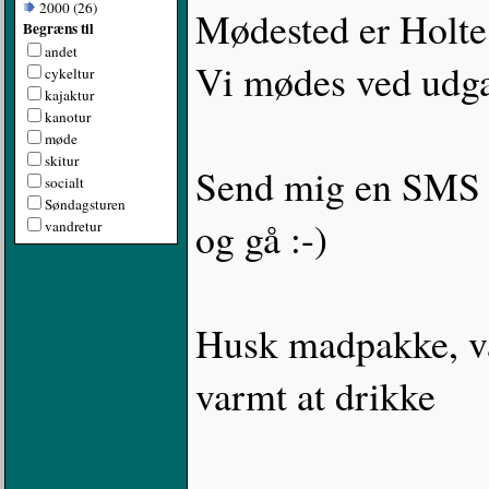
2000 (26)
Mødested er Holte 
Begræns til
andet
Vi mødes ved udg
cykeltur
kajaktur
kanotur
møde
skitur
Send mig en SMS s
socialt
Søndagsturen
og gå :-)
vandretur
Husk madpakke, v
varmt at drikke