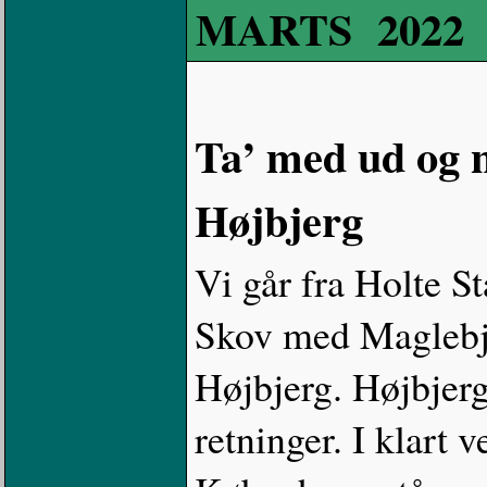
MARTS 2022
Ta’ med ud og n
Højbjerg
Vi går fra Holte 
Skov med Maglebje
Højbjerg. Højbjerg 
retninger. I klart v