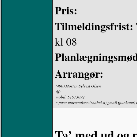
Pris:
Tilmeldingsfrist:
kl 08
Planlægningsmød
Arrangør:
(490) Morten Sylvest Olsen
tlf:
mobil: 51573092
e-post: mortenolsen (snabel-a) gmail (punktum)
Ta’ med ud og n