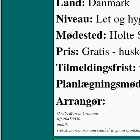
Land:
Danmark
Niveau:
Let og hy
Mødested:
Holte 
Pris:
Gratis - hus
Tilmeldingsfrist:
Planlægningsmød
Arrangør:
(1735) Morten Ortmann
tlf: 20450030
mobil:
e-post: mortenortmann (snabel-a) gmail (punkt