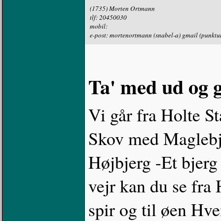
(1735) Morten Ortmann
tlf: 20450030
mobil:
e-post: mortenortmann (snabel-a) gmail (punkt
Ta' med ud og g
Vi går fra Holte 
Skov med Maglebje
Højbjerg -Et bjerg 
vejr kan du se fra
spir og til øen Hve