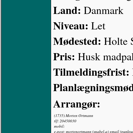
Land:
Danmark
Niveau:
Let
Mødested:
Holte S
Pris:
Husk madpa
Tilmeldingsfrist:
Planlægningsmød
Arrangør:
(1735) Morten Ortmann
tlf: 20450030
mobil:
e-post: mortenortmann (snabel-a) gmail (punkt