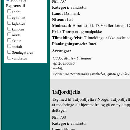
2000 (26)
Nr:
737
Begræns til
Kategori:
vandretur
andet
Land:
Danmark
cykeltur
Niveau:
Let
kajaktur
Mødested:
Farum st. kl. 17.30 eller forrest
kanotur
Pris:
Transport og madpakke
møde
Tilmeldingsfrist:
Tilmelding er ikke nødven
skitur
Planlægningsmøde:
Intet
socialt
Arrangør:
Søndagsturen
vandretur
(1735) Morten Ortmann
tlf: 20450030
mobil:
e-post: mortenortmann (snabel-a) gmail (punkt
Tafjordfjella
Tag med til Tafjordfjella i Norge. Tafjordfje
at medbringe alt hjemmefra og gå en ny etapp
deltager.
Nr:
730
Kategori:
vandretur
Land:
Norge