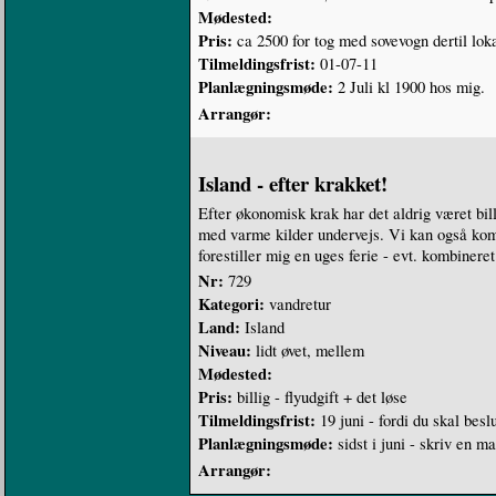
Mødested:
Pris:
ca 2500 for tog med sovevogn dertil lok
Tilmeldingsfrist:
01-07-11
Planlægningsmøde:
2 Juli kl 1900 hos mig.
Arrangør:
Island - efter krakket!
Efter økonomisk krak har det aldrig været bil
med varme kilder undervejs. Vi kan også kom
forestiller mig en uges ferie - evt. kombiner
Nr:
729
Kategori:
vandretur
Land:
Island
Niveau:
lidt øvet, mellem
Mødested:
Pris:
billig - flyudgift + det løse
Tilmeldingsfrist:
19 juni - fordi du skal besl
Planlægningsmøde:
sidst i juni - skriv en ma
Arrangør: