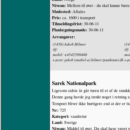
Niveau:
Mellem til øvet - du skal kunne bære 
Mødested:
Aftales
Pris:
ca. 1600 i transport
Tilmeldingsfrist:
30-06-11
Planlægningsmøde:
30-06-11
Arrangører:
(1450) Jakob Hilmer
(14
tlf:
tlf:
mobil: +4542598400
mob
e-post: jakob (snabel-a) hilmer (punktum) dk
e-p
Sarek Nationalpark
Ligesom sidste år går turen til et af de smuk
Denne gang havde jeg tænkt noget i retning a
Tempoet bliver ikke hurtigere end at der er tid
Nr:
725
Kategori:
vandretur
Land:
Sverige
Niveau:
Middel til øvet. Du skal have været p