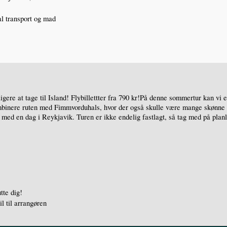
al transport og mad
ligere at tage til Island! Flybillettter fra 790 kr!På denne sommertur kan vi
binere ruten med Fimmvorduhals, hvor der også skulle være mange skønne n
et med en dag i Reykjavik. Turen er ikke endelig fastlagt, så tag med på pla
utte dig!
il til arrangøren