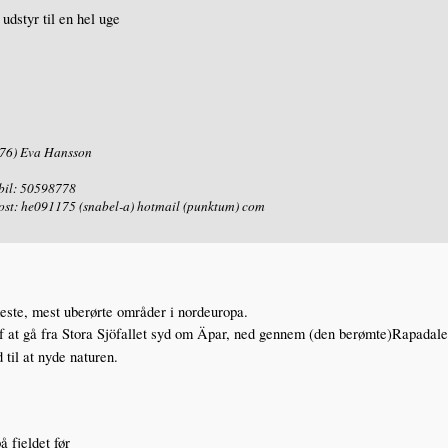
udstyr til en hel uge
76) Eva Hansson
il: 50598778
ost: he091175 (snabel-a) hotmail (punktum) com
keste, mest uberørte områder i nordeuropa.
f at gå fra Stora Sjöfallet syd om Äpar, ned gennem (den berømte)Rapadale
 til at nyde naturen.
å fjeldet før