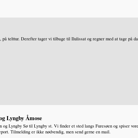
e, på telttur. Derefter tager vi tilbage til Ilulissat og regner med at tage på
n og Lyngby Åmose
n og Lyngby Sø til Lyngby st. Vi finder et sted langs Furesøen og spiser vo
report. Tilmelding er ikke nødvendig, men send gerne en mail.