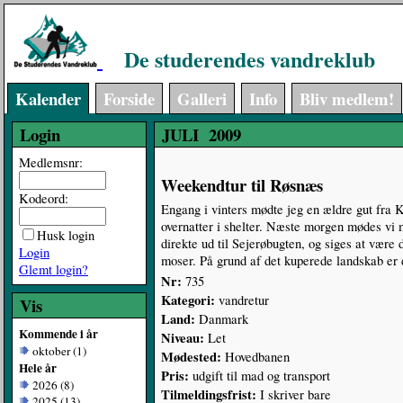
De studerendes vandreklub
Kalender
Forside
Galleri
Info
Bliv medlem!
Login
JULI 2009
Medlemsnr:
Weekendtur til Røsnæs
Kodeord:
Engang i vinters mødte jeg en ældre gut fra K
overnatter i shelter. Næste morgen mødes vi m
Husk login
direkte ud til Sejerøbugten, og siges at vær
Login
moser. På grund af det kuperede landskab er 
Glemt login?
Nr:
735
Kategori:
vandretur
Vis
Land:
Danmark
Kommende i år
Niveau:
Let
oktober (1)
Mødested:
Hovedbanen
Hele år
Pris:
udgift til mad og transport
2026 (8)
Tilmeldingsfrist:
I skriver bare
2025 (13)