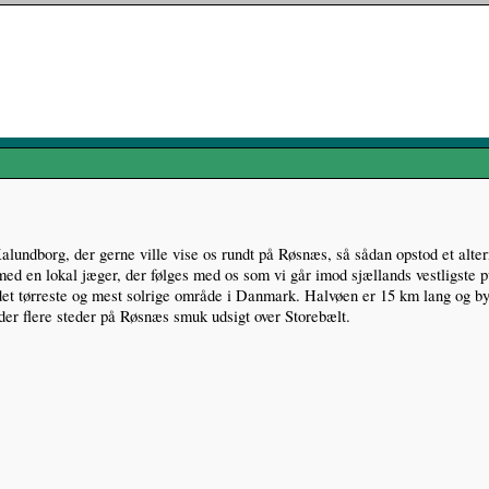
alundborg, der gerne ville vise os rundt på Røsnæs, så sådan opstod et alter
ed en lokal jæger, der følges med os som vi går imod sjællands vestligste p
e det tørreste og mest solrige område i Danmark. Halvøen er 15 km lang og 
der flere steder på Røsnæs smuk udsigt over Storebælt.