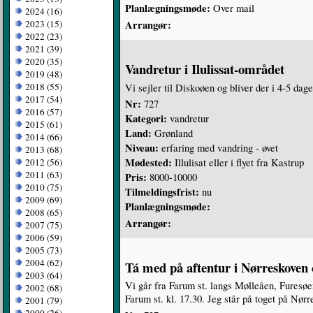
Planlægningsmøde:
Over mail
2024 (16)
2023 (15)
Arrangør:
2022 (23)
2021 (39)
2020 (35)
Vandretur i Ilulissat-området
2019 (48)
2018 (55)
Vi sejler til Diskoøen og bliver der i 4-5 dag
2017 (54)
Nr:
727
2016 (57)
Kategori:
vandretur
2015 (61)
Land:
Grønland
2014 (66)
Niveau:
erfaring med vandring - øvet
2013 (68)
Mødested:
Illulisat eller i flyet fra Kastrup
2012 (56)
2011 (63)
Pris:
8000-10000
2010 (75)
Tilmeldingsfrist:
nu
2009 (69)
Planlægningsmøde:
2008 (65)
Arrangør:
2007 (75)
2006 (59)
2005 (73)
2004 (62)
Tá med på aftentur i Nørreskove
2003 (64)
Vi går fra Farum st. langs Mølleåen, Furesøe
2002 (68)
Farum st. kl. 17.30. Jeg står på toget på Nør
2001 (79)