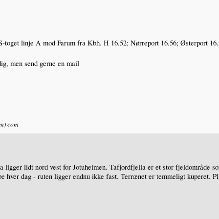
 i S-toget linje A mod Farum fra Kbh. H 16.52; Nørreport 16.56; Østerport 16
dig, men send gerne en mail
um) com
lla ligger lidt nord vest for Jotuheimen. Tafjordfjella er et stor fjeldområ
e hver dag - ruten ligger endnu ikke fast. Terrænet er temmeligt kuperet. 