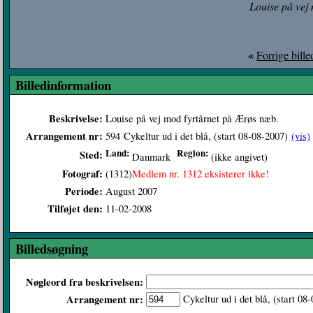
Louise på vej
«
Forrige bille
Billedinformation
Beskrivelse:
Louise på vej mod fyrtårnet på Ærøs næb.
Arrangement nr:
594
Cykeltur ud i det blå, (start 08-08-2007)
(vis)
Land:
Region:
Sted:
Danmark
(ikke angivet)
Fotograf:
(1312)
Medlem nr. 1312 eksisterer ikke!
Periode:
August 2007
Tilføjet den:
11-02-2008
Billedsøgning
Nøgleord fra beskrivelsen:
Arrangement nr:
Cykeltur ud i det blå, (start 0