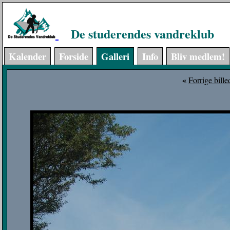
De studerendes vandreklub
Kalender
Forside
Galleri
Info
Bliv medlem!
«
Forrige bille