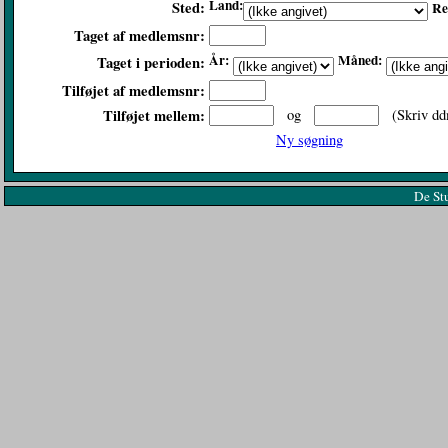
Land:
Sted:
Re
Taget af medlemsnr:
År:
Måned:
Taget i perioden:
Tilføjet af medlemsnr:
Tilføjet mellem:
og
(Skriv dd
Ny søgning
De St